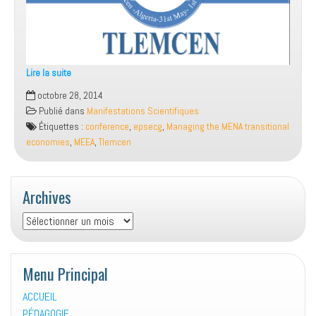
Lire la suite
13th
octobre 28, 2014
International
Publié dans
Manifestations Scientifiques
Conference
Étiquettes :
conference
,
epsecg
,
Managing the MENA transitional
of
economies
,
MEEA
,
Tlemcen
MEEA
Archives
Archives
Menu Principal
ACCUEIL
PÉDAGOGIE