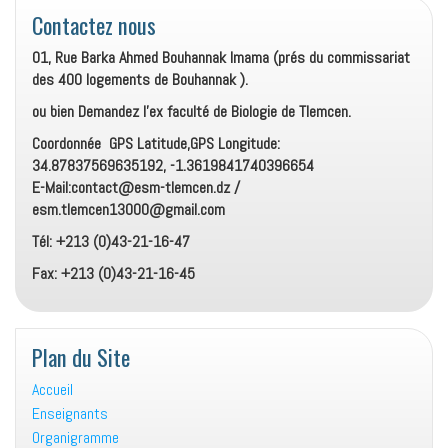
Contactez nous
01, Rue Barka Ahmed Bouhannak Imama (prés du commissariat
des 400 logements de Bouhannak ).
ou bien Demandez l’ex faculté de Biologie de Tlemcen.
Coordonnée GPS Latitude,GPS Longitude:
34.87837569635192, -1.3619841740396654
E-Mail:contact@esm-tlemcen.dz /
esm.tlemcen13000@gmail.com
Tél: +213 (0)43-21-16-47
Fax: +213 (0)43-21-16-45
Plan du Site
Accueil
Enseignants
Organigramme