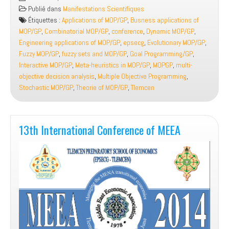
International
Publié dans
Manifestations Scientifiques
Conference
Étiquettes :
Applications of MOP/GP
,
Busness applications of
on
MOP/GP
,
Combinatorial MOP/GP
,
conference
,
Dynamic MOP/GP
,
MOPGP
Engineering applications of MOP/GP
,
epsecg
,
Evolutionary MOP/GP
,
Fuzzy MOP/GP
,
fuzzy sets and MOP/GP
,
Goal Programming/GP
,
Interactive MOP/GP
,
Meta-heuristics in MOP/GP
,
MOPGP
,
multi-
objective decision analysis
,
Multiple Objective Programming
,
Stochastic MOP/GP
,
Theorie of MOP/GP
,
Tlemcen
13th International Conference of MEEA