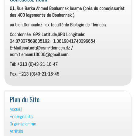
01, Rue Barka Ahmed Bouhannak Imama (prés du commissariat
des 400 logements de Bouhannak ).
ou bien Demandez l’ex faculté de Biologie de Tlemcen.
Coordonnée GPS Latitude,GPS Longitude:
34.87837569635192, -1.3619841740396654
E-Mail:contact@esm-tlemcen.dz /
esm.tlemcen13000@gmail.com
Tél: +213 (0)43-21-16-47
Fax: +213 (0)43-21-16-45
Plan du Site
Accueil
Enseignants
Organigramme
Arrêtés