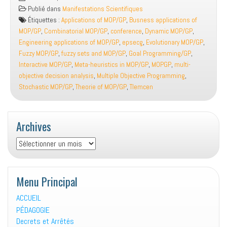
International
Publié dans
Manifestations Scientifiques
Conference
Étiquettes :
Applications of MOP/GP
,
Busness applications of
on
MOP/GP
,
Combinatorial MOP/GP
,
conference
,
Dynamic MOP/GP
,
MOPGP
Engineering applications of MOP/GP
,
epsecg
,
Evolutionary MOP/GP
,
Fuzzy MOP/GP
,
fuzzy sets and MOP/GP
,
Goal Programming/GP
,
Interactive MOP/GP
,
Meta-heuristics in MOP/GP
,
MOPGP
,
multi-
objective decision analysis
,
Multiple Objective Programming
,
Stochastic MOP/GP
,
Theorie of MOP/GP
,
Tlemcen
Archives
Archives
Menu Principal
ACCUEIL
PÉDAGOGIE
Decrets et Arrêtés