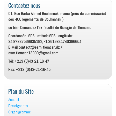
Contactez nous
01, Rue Barka Ahmed Bouhannak Imama (prés du commissariat
des 400 logements de Bouhannak ).
ou bien Demandez l’ex faculté de Biologie de Tlemcen.
Coordonnée GPS Latitude,GPS Longitude:
34.87837569635192, -1.3619841740396654
E-Mail:contact@esm-tlemcen.dz /
esm.tlemcen13000@gmail.com
Tél: +213 (0)43-21-16-47
Fax: +213 (0)43-21-16-45
Plan du Site
Accueil
Enseignants
Organigramme