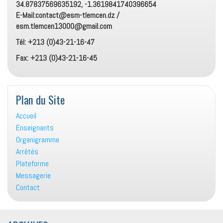
34.87837569635192, -1.3619841740396654
E-Mail:contact@esm-tlemcen.dz /
esm.tlemcen13000@gmail.com
Tél: +213 (0)43-21-16-47
Fax: +213 (0)43-21-16-45
Plan du Site
Accueil
Enseignants
Organigramme
Arrêtés
Plateforme
Messagerie
Contact