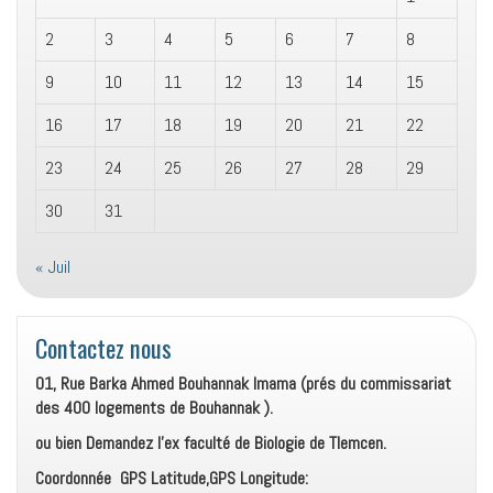
2
3
4
5
6
7
8
9
10
11
12
13
14
15
16
17
18
19
20
21
22
23
24
25
26
27
28
29
30
31
« Juil
Contactez nous
01, Rue Barka Ahmed Bouhannak Imama (prés du commissariat
des 400 logements de Bouhannak ).
ou bien Demandez l’ex faculté de Biologie de Tlemcen.
Coordonnée GPS Latitude,GPS Longitude: