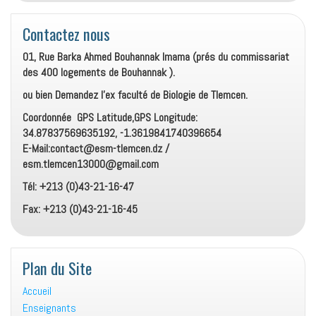
Contactez nous
01, Rue Barka Ahmed Bouhannak Imama (prés du commissariat
des 400 logements de Bouhannak ).
ou bien Demandez l’ex faculté de Biologie de Tlemcen.
Coordonnée GPS Latitude,GPS Longitude:
34.87837569635192, -1.3619841740396654
E-Mail:contact@esm-tlemcen.dz /
esm.tlemcen13000@gmail.com
Tél: +213 (0)43-21-16-47
Fax: +213 (0)43-21-16-45
Plan du Site
Accueil
Enseignants