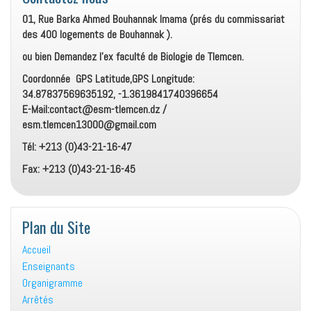
01, Rue Barka Ahmed Bouhannak Imama (prés du commissariat
des 400 logements de Bouhannak ).
ou bien Demandez l’ex faculté de Biologie de Tlemcen.
Coordonnée GPS Latitude,GPS Longitude:
34.87837569635192, -1.3619841740396654
E-Mail:contact@esm-tlemcen.dz /
esm.tlemcen13000@gmail.com
Tél: +213 (0)43-21-16-47
Fax: +213 (0)43-21-16-45
Plan du Site
Accueil
Enseignants
Organigramme
Arrêtés