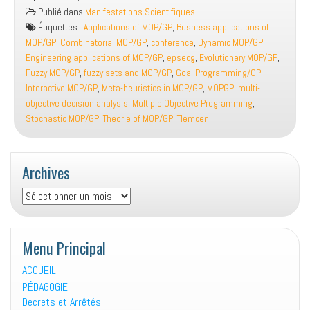
International
Publié dans
Manifestations Scientifiques
Conference
Étiquettes :
Applications of MOP/GP
,
Busness applications of
on
MOP/GP
,
Combinatorial MOP/GP
,
conference
,
Dynamic MOP/GP
,
MOPGP
Engineering applications of MOP/GP
,
epsecg
,
Evolutionary MOP/GP
,
Fuzzy MOP/GP
,
fuzzy sets and MOP/GP
,
Goal Programming/GP
,
Interactive MOP/GP
,
Meta-heuristics in MOP/GP
,
MOPGP
,
multi-
objective decision analysis
,
Multiple Objective Programming
,
Stochastic MOP/GP
,
Theorie of MOP/GP
,
Tlemcen
Archives
Archives
Menu Principal
ACCUEIL
PÉDAGOGIE
Decrets et Arrêtés