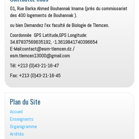
01, Rue Barka Ahmed Bouhannak Imama (prés du commissariat
des 400 logements de Bouhannak ).
ou bien Demandez l’ex faculté de Biologie de Tlemcen.
Coordonnée GPS Latitude,GPS Longitude:
34.87837569635192, -1.3619841740396654
E-Mail:contact@esm-tlemcen.dz /
esm.tlemcen13000@gmail.com
Tél: +213 (0)43-21-16-47
Fax: +213 (0)43-21-16-45
Plan du Site
Accueil
Enseignants
Organigramme
Arrêtés