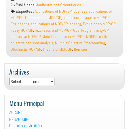
International
Publié dans
Manifestations Scientifiques
Conference
Étiquettes :
Applications of MOP/GP
,
Busness applications of
on
MOP/GP
,
Combinatorial MOP/GP
,
conference
,
Dynamic MOP/GP
,
MOPGP
Engineering applications of MOP/GP
,
epsecg
,
Evolutionary MOP/GP
,
Fuzzy MOP/GP
,
fuzzy sets and MOP/GP
,
Goal Programming/GP
,
Interactive MOP/GP
,
Meta-heuristics in MOP/GP
,
MOPGP
,
multi-
objective decision analysis
,
Multiple Objective Programming
,
Stochastic MOP/GP
,
Theorie of MOP/GP
,
Tlemcen
Archives
Archives
Menu Principal
ACCUEIL
PÉDAGOGIE
Decrets et Arrêtés