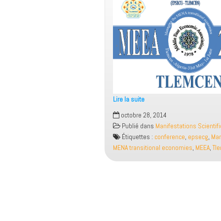
Lire la suite
13th
octobre 28, 2014
International
Publié dans
Manifestations Scientif
Conference
Étiquettes :
conference
,
epsecg
,
Man
of
MENA transitional economies
,
MEEA
,
Tl
MEEA