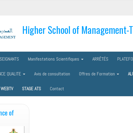
Higher School of Management-
SEIGNANTS
Manifestations Scientifiques
ARRÊTÉS
PLATEF
NCE QUALITE
Avis de consultation
Offres de Formation
AL
WEBTV
STAGE ATS
Contact
nce of