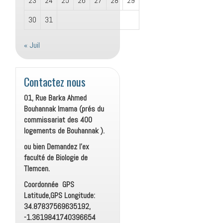
23
24
25
26
27
28
29
30
31
« Juil
Contactez nous
01, Rue Barka Ahmed
Bouhannak Imama (prés du
commissariat des 400
logements de Bouhannak ).
ou bien Demandez l’ex
faculté de Biologie de
Tlemcen.
Coordonnée GPS
Latitude,GPS Longitude:
34.87837569635192,
-1.3619841740396654