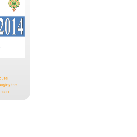
iques
aging the
emcen