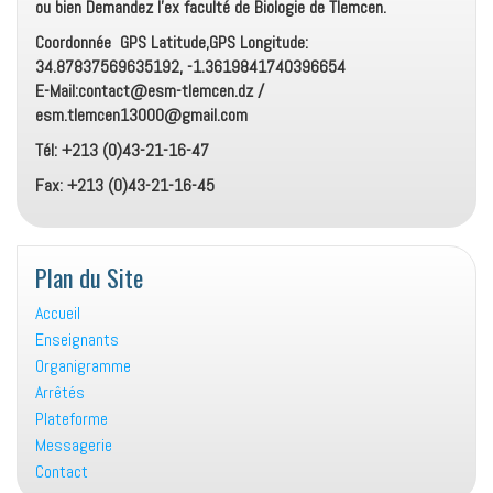
ou bien Demandez l’ex faculté de Biologie de Tlemcen.
Coordonnée GPS Latitude,GPS Longitude:
34.87837569635192, -1.3619841740396654
E-Mail:contact@esm-tlemcen.dz /
esm.tlemcen13000@gmail.com
Tél: +213 (0)43-21-16-47
Fax: +213 (0)43-21-16-45
Plan du Site
Accueil
Enseignants
Organigramme
Arrêtés
Plateforme
Messagerie
Contact