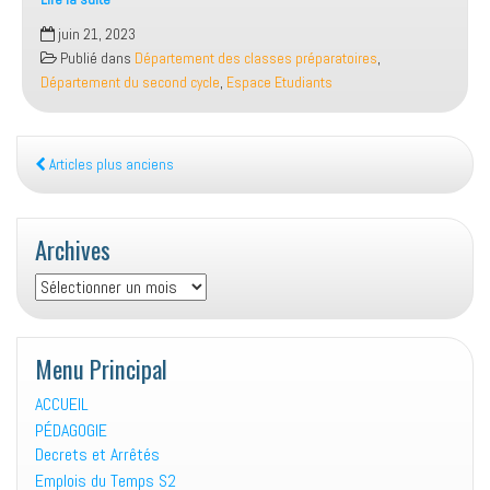
قوائم
juin 21, 2023
توزيع
Publié dans
Département des classes préparatoires
,
الطلبة
Département du second cycle
,
Espace Etudiants
المترشحين
للمسابقة
الكتابية
للإلتحاق
Articles plus anciens
بالطور
الثاني
للمدرسة
Archives
العليا
Archives
لادارة
الاعمال-
تلمسان
دورة
Menu Principal
جوان
ACCUEIL
2023
PÉDAGOGIE
Decrets et Arrêtés
Emplois du Temps S2