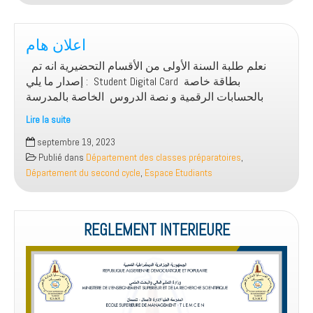
médicale
pour
les
اعلان هام
étudiantsde
نعلم طلبة السنة الأولى من الأقسام التحضيرية انه تم
la
إصدار ما يلي : Student Digital Card بطاقة خاصة
première
بالحسابات الرقمية و نصة الدروس الخاصة بالمدرسة
année
préparatoire
Lire la suite
2023-
اعلان
septembre 19, 2023
2024.
هام
Publié dans
Département des classes préparatoires
,
Département du second cycle
,
Espace Etudiants
REGLEMENT INTERIEURE