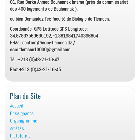
01, Rue Barka Ahmed Bouhannak Imama (prés du commissariat
des 400 logements de Bouhannak ).
ou bien Demandez l’ex faculté de Biologie de Tlemcen.
Coordonnée GPS Latitude,GPS Longitude:
34.87837569635192, -1.3619841740396654
E-Mail:contact@esm-tlemcen.dz /
esm.tlemcen13000@gmail.com
Tél: +213 (0)43-21-16-47
Fax: +213 (0)43-21-16-45
Plan du Site
Accueil
Enseignants
Organigramme
Arrêtés
Plateforme