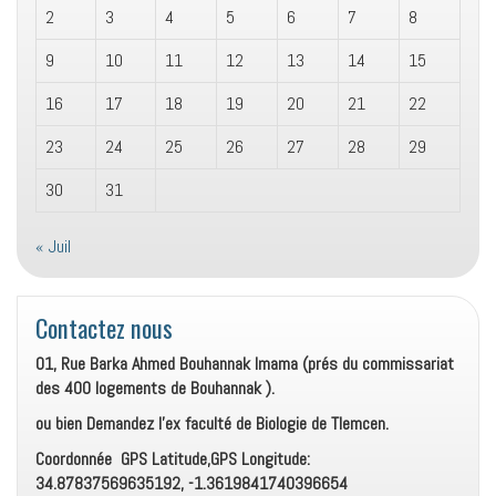
2
3
4
5
6
7
8
9
10
11
12
13
14
15
16
17
18
19
20
21
22
23
24
25
26
27
28
29
30
31
« Juil
Contactez nous
01, Rue Barka Ahmed Bouhannak Imama (prés du commissariat
des 400 logements de Bouhannak ).
ou bien Demandez l’ex faculté de Biologie de Tlemcen.
Coordonnée GPS Latitude,GPS Longitude:
34.87837569635192, -1.3619841740396654