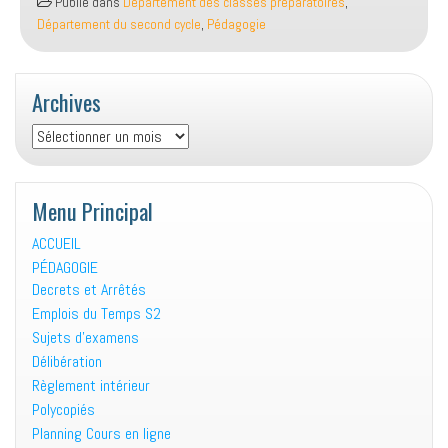
Publié dans
Département des classes préparatoires
,
Temps
Département du second cycle
,
Pédagogie
S1
(2024/2025)
Archives
Archives
Menu Principal
ACCUEIL
PÉDAGOGIE
Decrets et Arrêtés
Emplois du Temps S2
Sujets d’examens
Délibération
Règlement intérieur
Polycopiés
Planning Cours en ligne