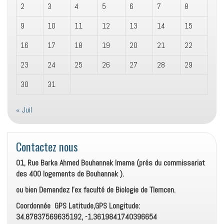
2
3
4
5
6
7
8
9
10
11
12
13
14
15
16
17
18
19
20
21
22
23
24
25
26
27
28
29
30
31
« Juil
Contactez nous
01, Rue Barka Ahmed Bouhannak Imama (prés du commissariat
des 400 logements de Bouhannak ).
ou bien Demandez l’ex faculté de Biologie de Tlemcen.
Coordonnée GPS Latitude,GPS Longitude:
34.87837569635192, -1.3619841740396654