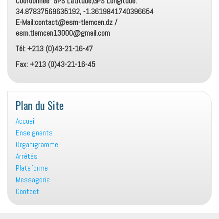
Coordonnée GPS Latitude,GPS Longitude:
34.87837569635192, -1.3619841740396654
E-Mail:contact@esm-tlemcen.dz /
esm.tlemcen13000@gmail.com
Tél: +213 (0)43-21-16-47
Fax: +213 (0)43-21-16-45
Plan du Site
Accueil
Enseignants
Organigramme
Arrêtés
Plateforme
Messagerie
Contact