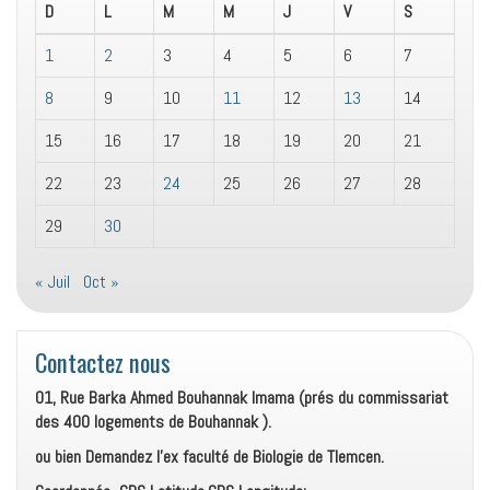
D
L
M
M
J
V
S
1
2
3
4
5
6
7
8
9
10
11
12
13
14
15
16
17
18
19
20
21
22
23
24
25
26
27
28
29
30
« Juil
Oct »
Contactez nous
01, Rue Barka Ahmed Bouhannak Imama (prés du commissariat
des 400 logements de Bouhannak ).
ou bien Demandez l’ex faculté de Biologie de Tlemcen.