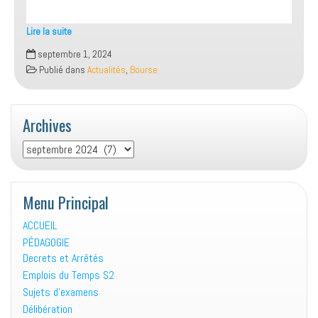
Lire la suite
Offre
septembre 1, 2024
de
Publié dans
Actualités
,
Bourse
bourse
Indonésie
Archives
Archives
Menu Principal
ACCUEIL
PÉDAGOGIE
Decrets et Arrêtés
Emplois du Temps S2
Sujets d’examens
Délibération