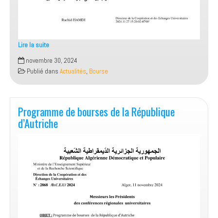
Lire la suite
Appel
novembre 30, 2024
à
Publié dans
Actualités
,
Bourse
candidature
pour
la
préparation
Programme de bourses de la République
d’un
d’Autriche
PhD
en
Chine
au
titre
de
l’année
universitaire
2025-