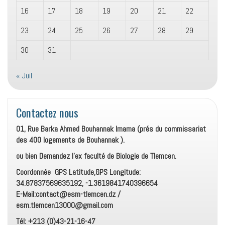
16
17
18
19
20
21
22
23
24
25
26
27
28
29
30
31
« Juil
Contactez nous
01, Rue Barka Ahmed Bouhannak Imama (prés du commissariat
des 400 logements de Bouhannak ).
ou bien Demandez l’ex faculté de Biologie de Tlemcen.
Coordonnée GPS Latitude,GPS Longitude:
34.87837569635192, -1.3619841740396654
E-Mail:contact@esm-tlemcen.dz /
esm.tlemcen13000@gmail.com
Tél: +213 (0)43-21-16-47