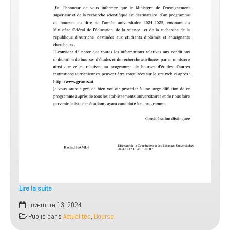
2026
Lire la suite
Programme
novembre 13, 2024
de
Publié dans
Actualités
,
Bourse
bourses