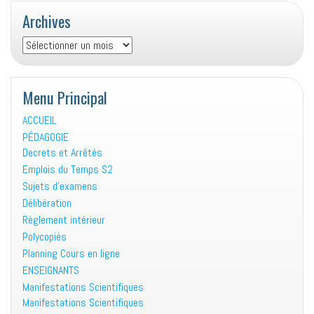
752
Archives
émanant
de
Archives
la
DCEU
du
Menu Principal
MESRS
relatif
ACCUEIL
à
PÉDAGOGIE
une
Decrets et Arrêtés
offre
Emplois du Temps S2
de
Sujets d’examens
bourses
Délibération
d’études
Règlement intérieur
en Roumanie
à
Polycopiés
titre
Planning Cours en ligne
individuel.
ENSEIGNANTS
Manifestations Scientifiques
Manifestations Scientifiques