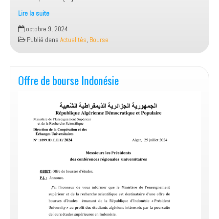
Lire la suite
Appel
octobre 9, 2024
à
Publié dans
Actualités
,
Bourse
candidature
pour
les
stages
Offre de bourse Indonésie
au
BIT