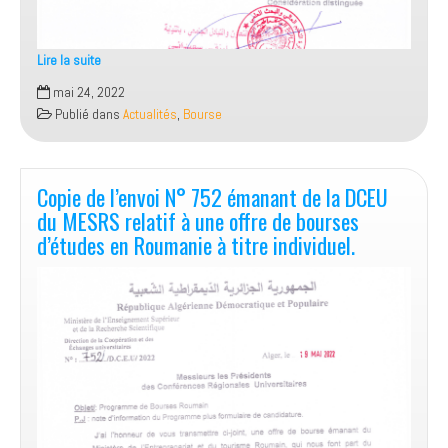
Lire la suite
Offre
mai 24, 2022
de
Publié dans
Actualités
,
Bourse
bourses
d’études
du
gouvernement
Copie de l’envoi N° 752 émanant de la DCEU
indien.
du MESRS relatif à une offre de bourses
d’études en Roumanie à titre individuel.