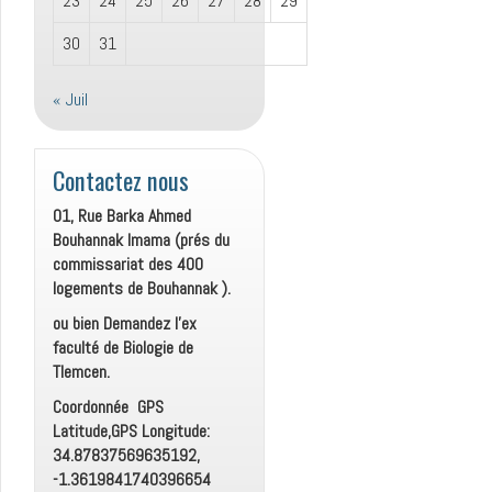
23
24
25
26
27
28
29
30
31
« Juil
Contactez nous
01, Rue Barka Ahmed
Bouhannak Imama (prés du
commissariat des 400
logements de Bouhannak ).
ou bien Demandez l’ex
faculté de Biologie de
Tlemcen.
Coordonnée GPS
Latitude,GPS Longitude:
34.87837569635192,
-1.3619841740396654