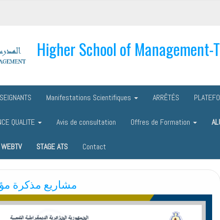
Higher School of Management-
SEIGNANTS
Manifestations Scientifiques
ARRÊTÉS
PLATEF
NCE QUALITE
Avis de consultation
Offres de Formation
AL
WEBTV
STAGE ATS
Contact
مشاريع مذكرة مؤسسات 