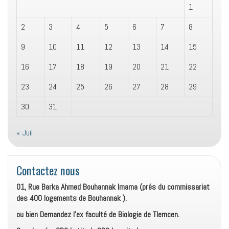
1
2
3
4
5
6
7
8
9
10
11
12
13
14
15
16
17
18
19
20
21
22
23
24
25
26
27
28
29
30
31
« Juil
Contactez nous
01, Rue Barka Ahmed Bouhannak Imama (prés du commissariat
des 400 logements de Bouhannak ).
ou bien Demandez l’ex faculté de Biologie de Tlemcen.