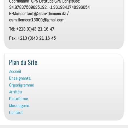
Coordonnée GPS Latitude,GPS Longitude:
34.87837569635192, -1.3619841740396654
E-Mail:contact@esm-tlemcen.dz /
esm.tlemcen13000@gmail.com
Tél: +213 (0)43-21-16-47
Fax: +213 (0)43-21-16-45
Plan du Site
Accueil
Enseignants
Organigramme
Arrêtés
Plateforme
Messagerie
Contact