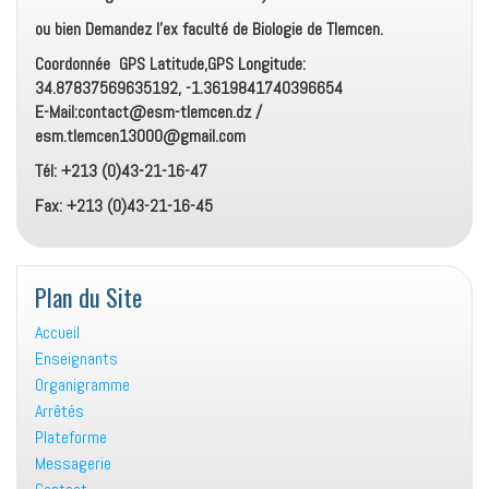
ou bien Demandez l’ex faculté de Biologie de Tlemcen.
Coordonnée GPS Latitude,GPS Longitude:
34.87837569635192, -1.3619841740396654
E-Mail:contact@esm-tlemcen.dz /
esm.tlemcen13000@gmail.com
Tél: +213 (0)43-21-16-47
Fax: +213 (0)43-21-16-45
Plan du Site
Accueil
Enseignants
Organigramme
Arrêtés
Plateforme
Messagerie