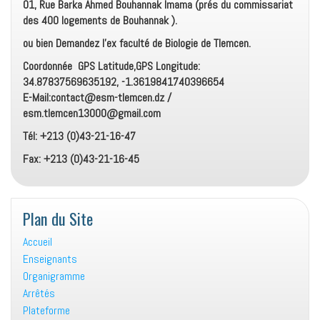
01, Rue Barka Ahmed Bouhannak Imama (prés du commissariat
des 400 logements de Bouhannak ).
ou bien Demandez l’ex faculté de Biologie de Tlemcen.
Coordonnée GPS Latitude,GPS Longitude:
34.87837569635192, -1.3619841740396654
E-Mail:contact@esm-tlemcen.dz /
esm.tlemcen13000@gmail.com
Tél: +213 (0)43-21-16-47
Fax: +213 (0)43-21-16-45
Plan du Site
Accueil
Enseignants
Organigramme
Arrêtés
Plateforme