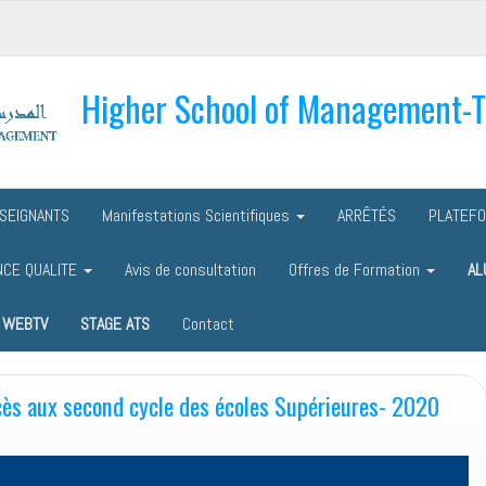
Higher School of Management-
SEIGNANTS
Manifestations Scientifiques
ARRÊTÉS
PLATEF
NCE QUALITE
Avis de consultation
Offres de Formation
AL
WEBTV
STAGE ATS
Contact
cès aux second cycle des écoles Supérieures- 2020