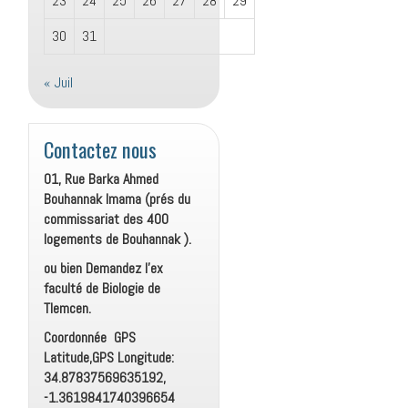
23
24
25
26
27
28
29
30
31
« Juil
Contactez nous
01, Rue Barka Ahmed
Bouhannak Imama (prés du
commissariat des 400
logements de Bouhannak ).
ou bien Demandez l’ex
faculté de Biologie de
Tlemcen.
Coordonnée GPS
Latitude,GPS Longitude:
34.87837569635192,
-1.3619841740396654