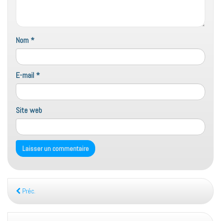
Nom
*
E-mail
*
Site web
Préc.