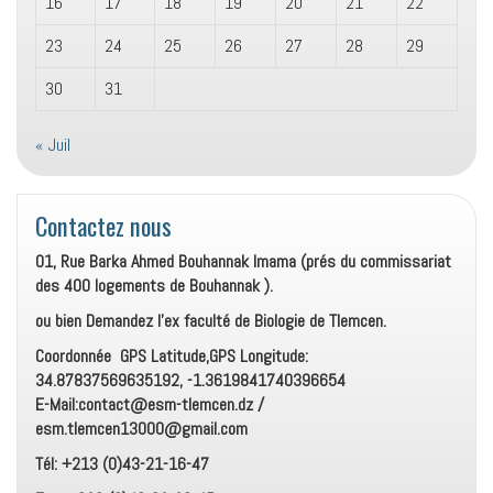
16
17
18
19
20
21
22
23
24
25
26
27
28
29
30
31
« Juil
Contactez nous
01, Rue Barka Ahmed Bouhannak Imama (prés du commissariat
des 400 logements de Bouhannak ).
ou bien Demandez l’ex faculté de Biologie de Tlemcen.
Coordonnée GPS Latitude,GPS Longitude:
34.87837569635192, -1.3619841740396654
E-Mail:contact@esm-tlemcen.dz /
esm.tlemcen13000@gmail.com
Tél: +213 (0)43-21-16-47