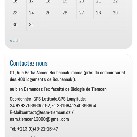
16
17
18
19
20
21
22
23
24
25
26
27
28
29
30
31
« Juil
Contactez nous
01, Rue Barka Ahmed Bouhannak Imama (prés du commissariat
des 400 logements de Bouhannak ).
ou bien Demandez l’ex faculté de Biologie de Tlemcen.
Coordonnée GPS Latitude,GPS Longitude:
34.87837569635192, -1.3619841740396654
E-Mail:contact@esm-tlemcen.dz /
esm.tlemcen13000@gmail.com
Tél: +213 (0)43-21-16-47