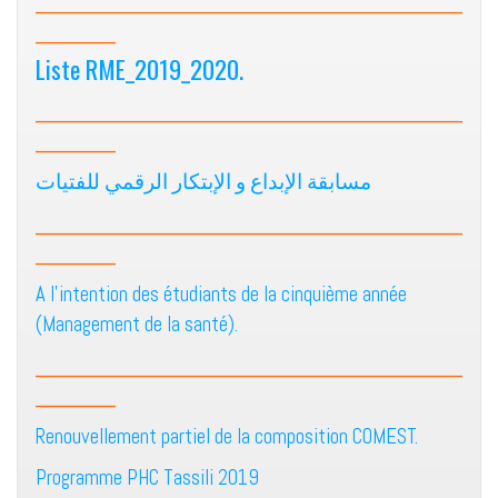
________________________________
______
Liste RME_2019_2020.
________________________________
______
مسابقة الإبداع و الإبتكار الرقمي للفتيات
________________________________
______
A l’intention des étudiants de la cinquième année
(Management de la santé).
________________________________
______
Renouvellement partiel de la composition COMEST.
Programme PHC Tassili 2019