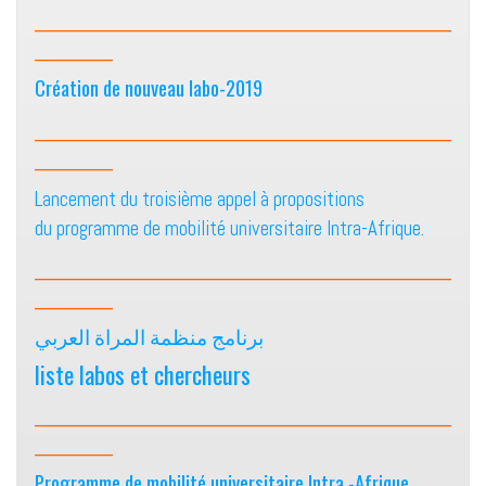
________________________________
______
Création de nouveau labo-2019
________________________________
______
Lancement du troisième appel à propositions
du programme de mobilité universitaire Intra-Afrique.
________________________________
______
برنامج منظمة المراة العربي
liste labos et chercheurs
________________________________
______
Programme de mobilité universitaire Intra -Afrique.