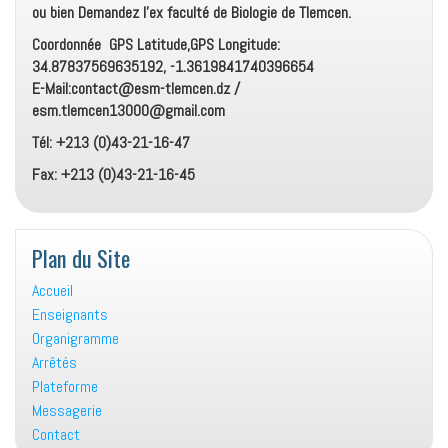
ou bien Demandez l’ex faculté de Biologie de Tlemcen.
Coordonnée GPS Latitude,GPS Longitude:
34.87837569635192, -1.3619841740396654
E-Mail:contact@esm-tlemcen.dz /
esm.tlemcen13000@gmail.com
Tél: +213 (0)43-21-16-47
Fax: +213 (0)43-21-16-45
Plan du Site
Accueil
Enseignants
Organigramme
Arrêtés
Plateforme
Messagerie
Contact