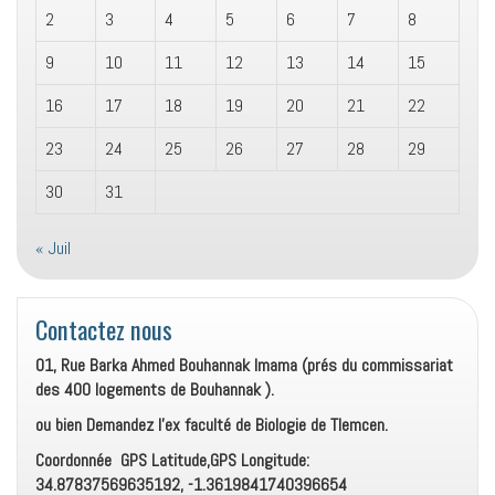
2
3
4
5
6
7
8
9
10
11
12
13
14
15
16
17
18
19
20
21
22
23
24
25
26
27
28
29
30
31
« Juil
Contactez nous
01, Rue Barka Ahmed Bouhannak Imama (prés du commissariat
des 400 logements de Bouhannak ).
ou bien Demandez l’ex faculté de Biologie de Tlemcen.
Coordonnée GPS Latitude,GPS Longitude:
34.87837569635192, -1.3619841740396654