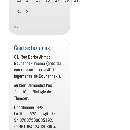
23
24
25
26
27
28
29
30
31
« Juil
Contactez nous
01, Rue Barka Ahmed
Bouhannak Imama (prés du
commissariat des 400
logements de Bouhannak ).
ou bien Demandez l’ex
faculté de Biologie de
Tlemcen.
Coordonnée GPS
Latitude,GPS Longitude:
34.87837569635192,
-1.3619841740396654