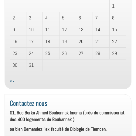
1
2
3
4
5
6
7
8
9
10
11
12
13
14
15
16
17
18
19
20
21
22
23
24
25
26
27
28
29
30
31
« Juil
Contactez nous
01, Rue Barka Ahmed Bouhannak Imama (prés du commissariat
des 400 logements de Bouhannak ).
ou bien Demandez l’ex faculté de Biologie de Tlemcen.