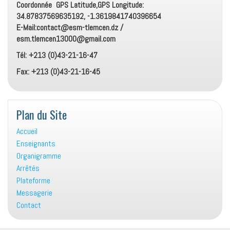
Coordonnée GPS Latitude,GPS Longitude:
34.87837569635192, -1.3619841740396654
E-Mail:contact@esm-tlemcen.dz /
esm.tlemcen13000@gmail.com
Tél: +213 (0)43-21-16-47
Fax: +213 (0)43-21-16-45
Plan du Site
Accueil
Enseignants
Organigramme
Arrêtés
Plateforme
Messagerie
Contact