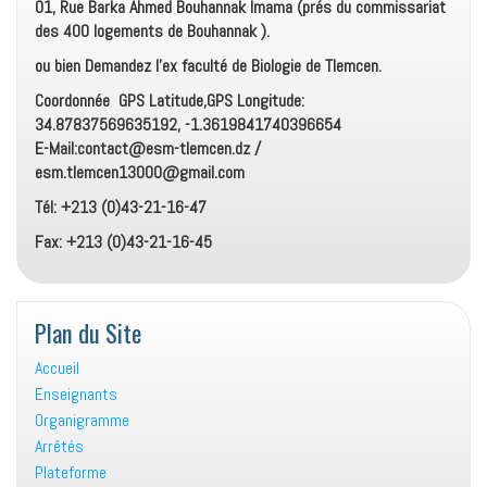
01, Rue Barka Ahmed Bouhannak Imama (prés du commissariat
des 400 logements de Bouhannak ).
ou bien Demandez l’ex faculté de Biologie de Tlemcen.
Coordonnée GPS Latitude,GPS Longitude:
34.87837569635192, -1.3619841740396654
E-Mail:contact@esm-tlemcen.dz /
esm.tlemcen13000@gmail.com
Tél: +213 (0)43-21-16-47
Fax: +213 (0)43-21-16-45
Plan du Site
Accueil
Enseignants
Organigramme
Arrêtés
Plateforme