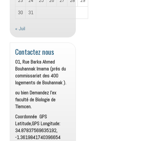
23
24
25
26
27
28
29
30
31
« Juil
Contactez nous
01, Rue Barka Ahmed
Bouhannak Imama (prés du
commissariat des 400
logements de Bouhannak ).
ou bien Demandez l’ex
faculté de Biologie de
Tlemcen.
Coordonnée GPS
Latitude,GPS Longitude:
34.87837569635192,
-1.3619841740396654