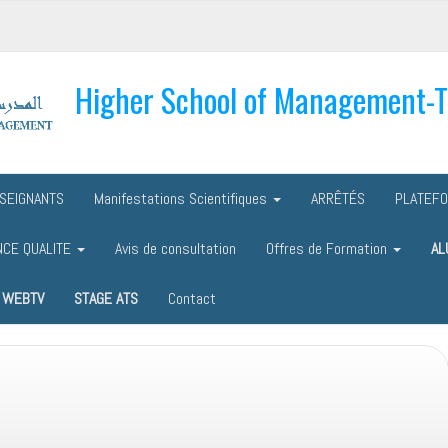
Higher School of Management-
SEIGNANTS
Manifestations Scientifiques
ARRÊTÉS
PLATEF
NCE QUALITE
Avis de consultation
Offres de Formation
AL
WEBTV
STAGE ATS
Contact