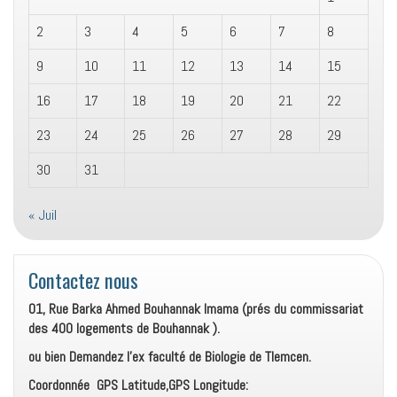
2
3
4
5
6
7
8
9
10
11
12
13
14
15
16
17
18
19
20
21
22
23
24
25
26
27
28
29
30
31
« Juil
Contactez nous
01, Rue Barka Ahmed Bouhannak Imama (prés du commissariat
des 400 logements de Bouhannak ).
ou bien Demandez l’ex faculté de Biologie de Tlemcen.
Coordonnée GPS Latitude,GPS Longitude: