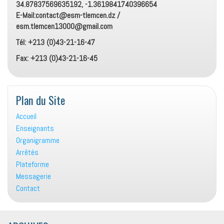
34.87837569635192, -1.3619841740396654
E-Mail:contact@esm-tlemcen.dz /
esm.tlemcen13000@gmail.com
Tél: +213 (0)43-21-16-47
Fax: +213 (0)43-21-16-45
Plan du Site
Accueil
Enseignants
Organigramme
Arrêtés
Plateforme
Messagerie
Contact