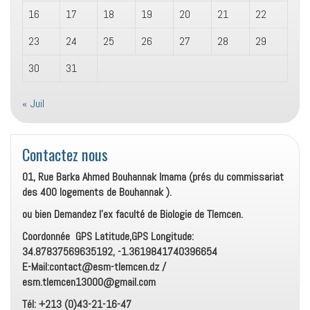
16
17
18
19
20
21
22
23
24
25
26
27
28
29
30
31
« Juil
Contactez nous
01, Rue Barka Ahmed Bouhannak Imama (prés du commissariat
des 400 logements de Bouhannak ).
ou bien Demandez l’ex faculté de Biologie de Tlemcen.
Coordonnée GPS Latitude,GPS Longitude:
34.87837569635192, -1.3619841740396654
E-Mail:contact@esm-tlemcen.dz /
esm.tlemcen13000@gmail.com
Tél: +213 (0)43-21-16-47