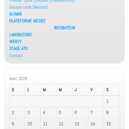
Premier cycle (Classes préparatoires)
Second cycle (Master)
ALUMNI
PLATEFORME MESRS
INCUBATEUR
LABORATOIRE
WEBTV
STAGE ATS
Contact
août 2026
D
L
M
M
J
V
S
1
2
3
4
5
6
7
8
9
10
11
12
13
14
15