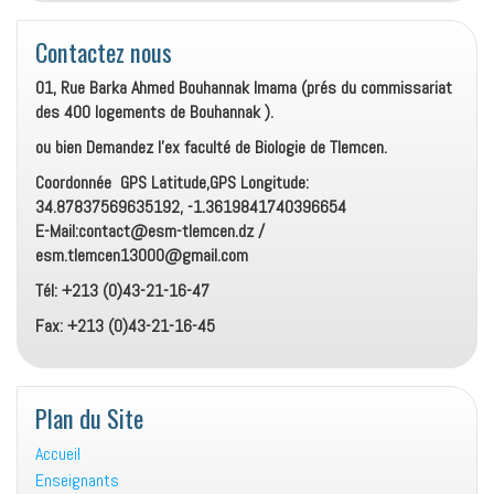
Contactez nous
01, Rue Barka Ahmed Bouhannak Imama (prés du commissariat
des 400 logements de Bouhannak ).
ou bien Demandez l’ex faculté de Biologie de Tlemcen.
Coordonnée GPS Latitude,GPS Longitude:
34.87837569635192, -1.3619841740396654
E-Mail:contact@esm-tlemcen.dz /
esm.tlemcen13000@gmail.com
Tél: +213 (0)43-21-16-47
Fax: +213 (0)43-21-16-45
Plan du Site
Accueil
Enseignants