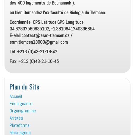
des 400 logements de Bouhannak ).
ou bien Demandez l’ex faculté de Biologie de Tlemcen.
Coordonnée GPS Latitude,GPS Longitude:
34.87837569635192, -1.3619841740396654
E-Mail:contact@esm-tlemcen.dz /
esm.tlemcen13000@gmail.com
Tél: +213 (0)43-21-16-47
Fax: +213 (0)43-21-16-45
Plan du Site
Accueil
Enseignants
Organigramme
Arrêtés
Plateforme
Messagerie