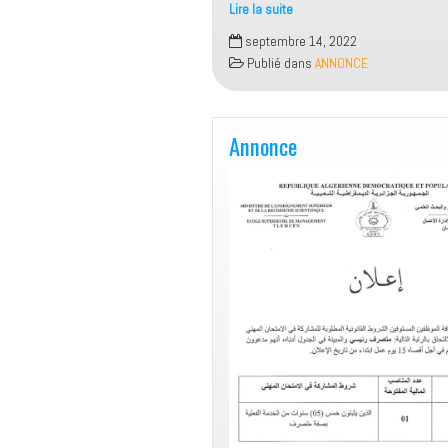
Lire la suite
إعلان
septembre 14, 2022
خاص
Publié dans
ANNONCE
بانطلاق
عملية
التسجيل
في
Annonce
الارضية
الخاصة
بتقديم
طلبات
الإستفادة
من
حركية
تحسين
المستوى
بالخارج
قصيرة
المدى،
الإقامات
العلمية