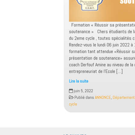
Formation « Réussir sa présentati
soutenance » Chers étudiants de 
du 2eme cycle , toutes spécialités 
Rendez-vous le lundi 06 juin 2022 à 
formation tant attendue «Réussir s
présentation de soutenance» assuré
coach Derfouf Amine au niveau de la
entrepreneuriat de l’Ecole […]
Lire la suite
Formation
juin 5, 2022
«
Publié dans
ANNONCE
,
Département
Réussir
cycle
sa
présentation