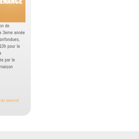
on de
la 3eme année
confondues,
10h pour la
a
e par le
 maison
 du second