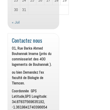
23
24
25
26
27
28
29
30
31
« Juil
Contactez nous
01, Rue Barka Ahmed
Bouhannak Imama (prés du
commissariat des 400
logements de Bouhannak ).
ou bien Demandez l’ex
faculté de Biologie de
Tlemcen.
Coordonnée GPS
Latitude,GPS Longitude:
34.87837569635192,
-1.3619841740396654