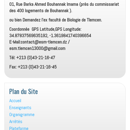
01, Rue Barka Ahmed Bouhannak Imama (prés du commissariat
des 400 logements de Bouhannak ).
ou bien Demandez l’ex faculté de Biologie de Tlemcen.
Coordonnée GPS Latitude,GPS Longitude:
34.87837569635192, -1.3619841740396654
E-Mail:contact@esm-tlemcen.dz /
esm.tlemcen13000@gmail.com
Tél: +213 (0)43-21-16-47
Fax: +213 (0)43-21-16-45
Plan du Site
Accueil
Enseignants
Organigramme
Arrêtés
Plateforme