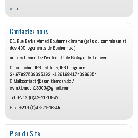
« Juil
Contactez nous
01, Rue Barka Ahmed Bouhannak Imama (prés du commissariat
des 400 logements de Bouhannak ).
ou bien Demandez l’ex faculté de Biologie de Tlemcen.
Coordonnée GPS Latitude,GPS Longitude:
34.87837569635192, -1.3619841740396654
E-Mail:contact@esm-tlemcen.dz /
esm.tlemcen13000@gmail.com
Tél: +213 (0)43-21-16-47
Fax: +213 (0)43-21-16-45
Plan du Site