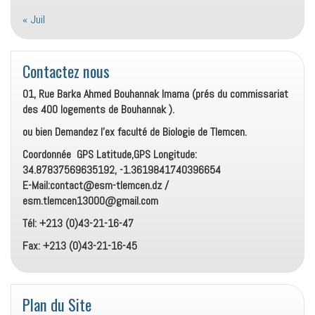
« Juil
Contactez nous
01, Rue Barka Ahmed Bouhannak Imama (prés du commissariat
des 400 logements de Bouhannak ).
ou bien Demandez l’ex faculté de Biologie de Tlemcen.
Coordonnée GPS Latitude,GPS Longitude:
34.87837569635192, -1.3619841740396654
E-Mail:contact@esm-tlemcen.dz /
esm.tlemcen13000@gmail.com
Tél: +213 (0)43-21-16-47
Fax: +213 (0)43-21-16-45
Plan du Site