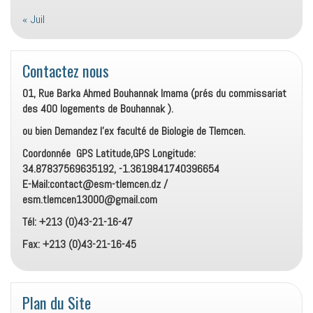
« Juil
Contactez nous
01, Rue Barka Ahmed Bouhannak Imama (prés du commissariat
des 400 logements de Bouhannak ).
ou bien Demandez l’ex faculté de Biologie de Tlemcen.
Coordonnée GPS Latitude,GPS Longitude:
34.87837569635192, -1.3619841740396654
E-Mail:contact@esm-tlemcen.dz /
esm.tlemcen13000@gmail.com
Tél: +213 (0)43-21-16-47
Fax: +213 (0)43-21-16-45
Plan du Site