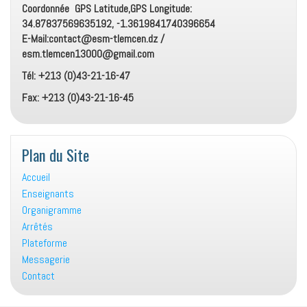
Coordonnée GPS Latitude,GPS Longitude:
34.87837569635192, -1.3619841740396654
E-Mail:contact@esm-tlemcen.dz /
esm.tlemcen13000@gmail.com
Tél: +213 (0)43-21-16-47
Fax: +213 (0)43-21-16-45
Plan du Site
Accueil
Enseignants
Organigramme
Arrêtés
Plateforme
Messagerie
Contact