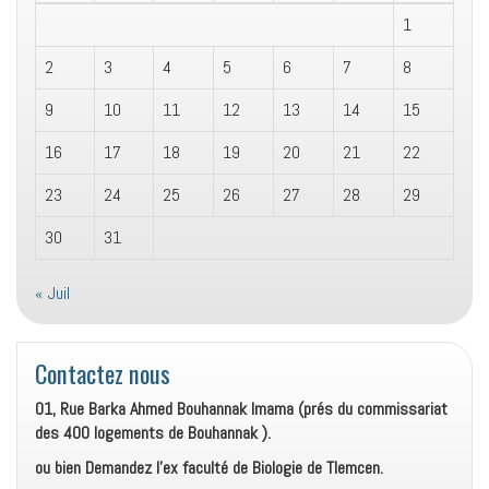
1
2
3
4
5
6
7
8
9
10
11
12
13
14
15
16
17
18
19
20
21
22
23
24
25
26
27
28
29
30
31
« Juil
Contactez nous
01, Rue Barka Ahmed Bouhannak Imama (prés du commissariat
des 400 logements de Bouhannak ).
ou bien Demandez l’ex faculté de Biologie de Tlemcen.