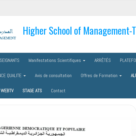
Higher School of Management-
SEIGNANTS
Manifestations Scientifiques
ARRÊTÉS
PLATEF
NCE QUALITE
Avis de consultation
Offres de Formation
AL
WEBTV
STAGE ATS
Contact