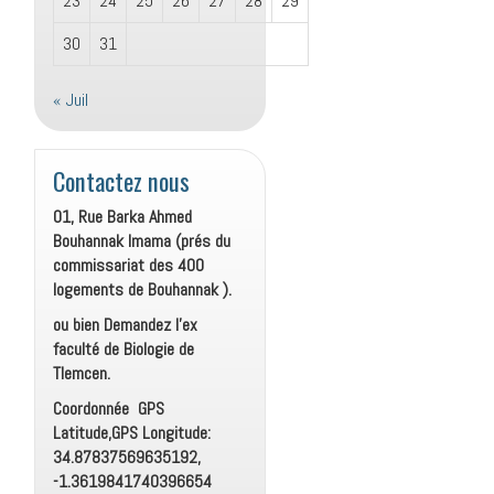
23
24
25
26
27
28
29
30
31
« Juil
Contactez nous
01, Rue Barka Ahmed
Bouhannak Imama (prés du
commissariat des 400
logements de Bouhannak ).
ou bien Demandez l’ex
faculté de Biologie de
Tlemcen.
Coordonnée GPS
Latitude,GPS Longitude:
34.87837569635192,
-1.3619841740396654