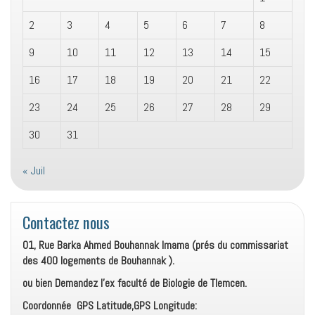
2
3
4
5
6
7
8
9
10
11
12
13
14
15
16
17
18
19
20
21
22
23
24
25
26
27
28
29
30
31
« Juil
Contactez nous
01, Rue Barka Ahmed Bouhannak Imama (prés du commissariat
des 400 logements de Bouhannak ).
ou bien Demandez l’ex faculté de Biologie de Tlemcen.
Coordonnée GPS Latitude,GPS Longitude: