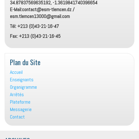
34.87837569635192, -1.3619841740396654
E-Mail:contact@esm-tlemcen.dz /
esm.tlemcen13000@gmail.com
Tél: +213 (0)43-21-16-47
Fax: +213 (0)43-21-16-45
Plan du Site
Accueil
Enseignants
Organigramme
Arrêtés
Plateforme
Messagerie
Contact