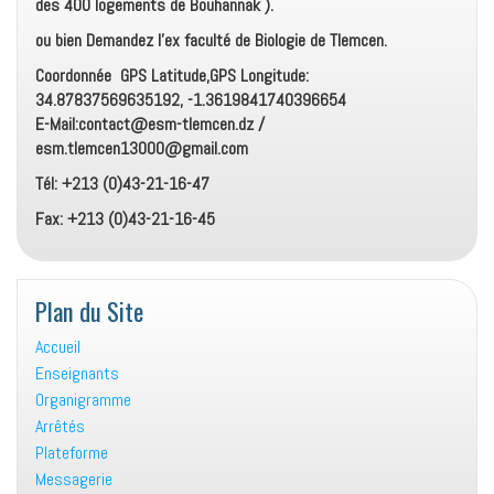
des 400 logements de Bouhannak ).
ou bien Demandez l’ex faculté de Biologie de Tlemcen.
Coordonnée GPS Latitude,GPS Longitude:
34.87837569635192, -1.3619841740396654
E-Mail:contact@esm-tlemcen.dz /
esm.tlemcen13000@gmail.com
Tél: +213 (0)43-21-16-47
Fax: +213 (0)43-21-16-45
Plan du Site
Accueil
Enseignants
Organigramme
Arrêtés
Plateforme
Messagerie