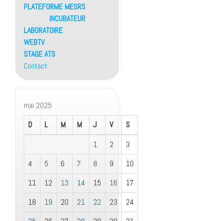
PLATEFORME MESRS
INCUBATEUR
LABORATOIRE
WEBTV
STAGE ATS
Contact
mai 2025
D
L
M
M
J
V
S
1
2
3
4
5
6
7
8
9
10
11
12
13
14
15
16
17
18
19
20
21
22
23
24