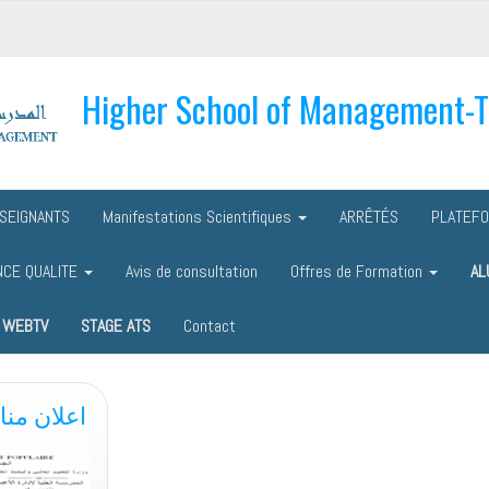
Higher School of Management-
SEIGNANTS
Manifestations Scientifiques
ARRÊTÉS
PLATEF
NCE QUALITE
Avis de consultation
Offres de Formation
AL
WEBTV
STAGE ATS
Contact
اعلان منا