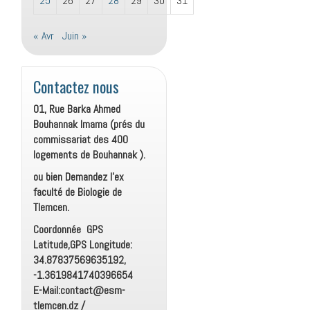
25
26
27
28
29
30
31
« Avr
Juin »
Contactez nous
01, Rue Barka Ahmed
Bouhannak Imama (prés du
commissariat des 400
logements de Bouhannak ).
ou bien Demandez l’ex
faculté de Biologie de
Tlemcen.
Coordonnée GPS
Latitude,GPS Longitude:
34.87837569635192,
-1.3619841740396654
E-Mail:contact@esm-
tlemcen.dz /