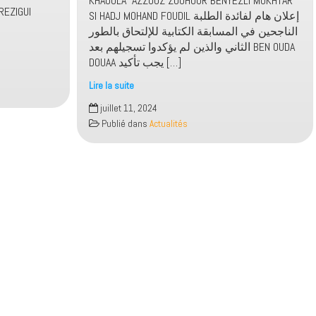
KHAOULA AZZOUZ ZOUHOUR BENYEZLI MOKHTAR
REZIGUI
SI HADJ MOHAND FOUDIL إعلان هام لفائدة الطلبة
الناجحين في المسابقة الكتابية للإلتحاق بالطور
الثاني والذين لم يؤكدوا تسجيلهم بعد BEN OUDA
DOUAA يجب تأكيد […]
Lire la suite
إعلان
juillet 11, 2024
هام
Publié dans
Actualités
لفائدة
الطلبة
الناجحين
في
المسابقة
على
أساس
الشهادة
والمسابقة
الكتابية
للإلتحاق
بالطور