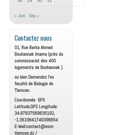
28
29
30
31
« Juin
Sep »
Contactez nous
01, Rue Barka Ahmed
Bouhannak Imama (prés du
commissariat des 400
logements de Bouhannak ).
ou bien Demandez l’ex
faculté de Biologie de
Tlemcen.
Coordonnée GPS
Latitude,GPS Longitude:
34.87837569635192,
-1.3619841740396654
E-Mail:contact@esm-
tlemcen.dz /