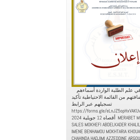
ليكن في علم الطلبة الواردة أسماءهم
افتهم من القائمة الاحتياطية تأكيد
تسجيلهم عبر الرابط
https://forms.gle/eLnJZ5opHxVAKUvP6 جل
أقصاه 12 جويلية 2024 MERABET MOUAD KADRI
SALES MOKHEFI ABDELKADER KHALI
IMENE BENHAMOU MOKHTARIA KHOU
CHAHINDA HADJIMI AZZEDDINE ARGO