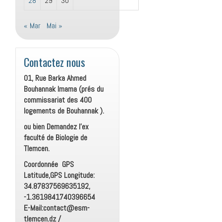
28
29
30
« Mar
Mai »
Contactez nous
01, Rue Barka Ahmed
Bouhannak Imama (prés du
commissariat des 400
logements de Bouhannak ).
ou bien Demandez l’ex
faculté de Biologie de
Tlemcen.
Coordonnée GPS
Latitude,GPS Longitude:
34.87837569635192,
-1.3619841740396654
E-Mail:contact@esm-
tlemcen.dz /