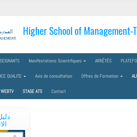
Higher School of Management-
SEIGNANTS
Manifestations Scientifiques
ARRÊTÉS
PLATEF
NCE QUALITE
Avis de consultation
Offres de Formation
AL
WEBTV
STAGE ATS
Contact
دليل
الال