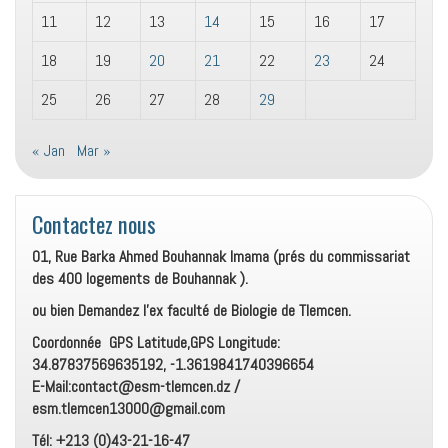
11
12
13
14
15
16
17
18
19
20
21
22
23
24
25
26
27
28
29
« Jan
Mar »
Contactez nous
01, Rue Barka Ahmed Bouhannak Imama (prés du commissariat
des 400 logements de Bouhannak ).
ou bien Demandez l’ex faculté de Biologie de Tlemcen.
Coordonnée GPS Latitude,GPS Longitude:
34.87837569635192, -1.3619841740396654
E-Mail:contact@esm-tlemcen.dz /
esm.tlemcen13000@gmail.com
Tél: +213 (0)43-21-16-47