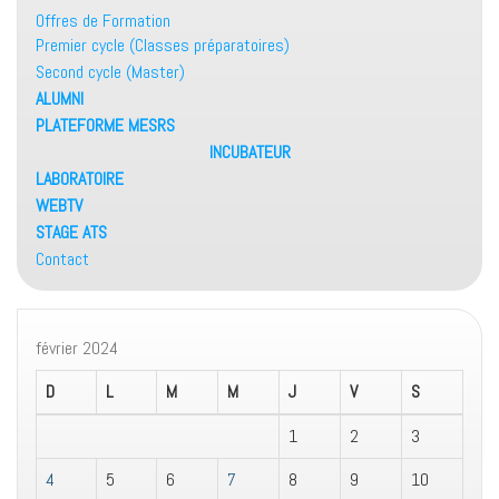
Offres de Formation
Premier cycle (Classes préparatoires)
Second cycle (Master)
ALUMNI
PLATEFORME MESRS
INCUBATEUR
LABORATOIRE
WEBTV
STAGE ATS
Contact
février 2024
D
L
M
M
J
V
S
1
2
3
4
5
6
7
8
9
10