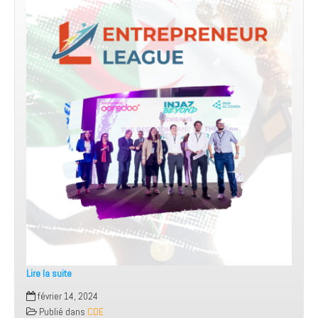
Lire la suite
Avis
février 14, 2024
aux
Publié dans
CDE