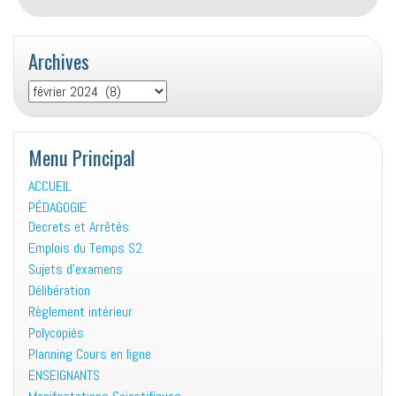
étudiants
concernant
la
Archives
participation
au
Archives
programme
phare
d’INJAZ
Menu Principal
El
Djazair
ACCUEIL
”
PÉDAGOGIE
Entrepreneur
Decrets et Arrêtés
League”.
Emplois du Temps S2
Sujets d’examens
Délibération
Règlement intérieur
Polycopiés
Planning Cours en ligne
ENSEIGNANTS