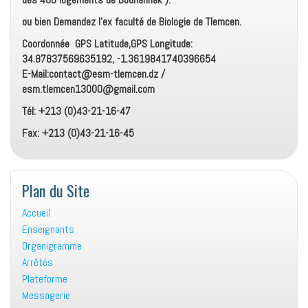
ou bien Demandez l’ex faculté de Biologie de Tlemcen.
Coordonnée GPS Latitude,GPS Longitude:
34.87837569635192, -1.3619841740396654
E-Mail:contact@esm-tlemcen.dz /
esm.tlemcen13000@gmail.com
Tél: +213 (0)43-21-16-47
Fax: +213 (0)43-21-16-45
Plan du Site
Accueil
Enseignants
Organigramme
Arrêtés
Plateforme
Messagerie