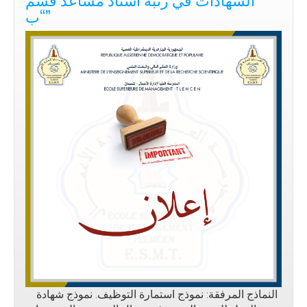
“ب”
النماذج المرفقة: نموذج استمارة التوظيف. نموذج شهادة