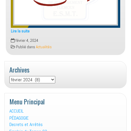
Lire la suite
Invitation
février 4, 2024
et
Publié dans
Actualités
programme
séminaire
scientifique
Archives
Archives
Menu Principal
ACCUEIL
PÉDAGOGIE
Decrets et Arrêtés