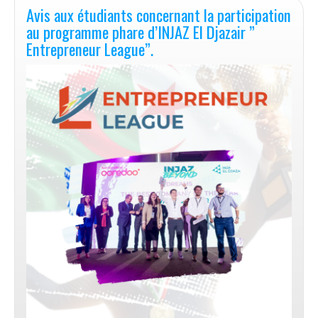
Great
Avis aux étudiants concernant la participation
»
au programme phare d’INJAZ El Djazair ”
et
Entrepreneur League”.
«
UI
Shine
».