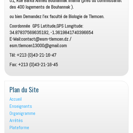
01, Rue Barka Ahmed Bouhannak Imama (prés du commissariat
des 400 logements de Bouhannak ).
ou bien Demandez l’ex faculté de Biologie de Tlemcen.
Coordonnée GPS Latitude,GPS Longitude:
34.87837569635192, -1.3619841740396654
E-Mail:contact@esm-tlemcen.dz /
esm.tlemcen13000@gmail.com
Tél: +213 (0)43-21-16-47
Fax: +213 (0)43-21-16-45
Plan du Site
Accueil
Enseignants
Organigramme
Arrêtés
Plateforme