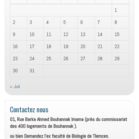
1
2
3
4
5
6
7
8
9
10
11
12
13
14
15
16
17
18
19
20
21
22
23
24
25
26
27
28
29
30
31
« Juil
Contactez nous
01, Rue Barka Ahmed Bouhannak Imama (prés du commissariat
des 400 logements de Bouhannak ).
ou bien Demandez l’ex faculté de Biologie de Tlemcen.