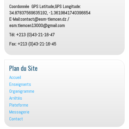
Coordonnée GPS Latitude,GPS Longitude:
34.87837569635192, -1.3619841740396654
E-Mail:contact@esm-tlemcen.dz /
esm.tlemcen13000@gmail.com
Tél: +213 (0)43-21-16-47
Fax: +213 (0)43-21-16-45
Plan du Site
Accueil
Enseignants
Organigramme
Arrêtés
Plateforme
Messagerie
Contact