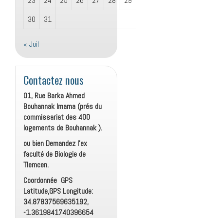
23
24
25
26
27
28
29
30
31
« Juil
Contactez nous
01, Rue Barka Ahmed
Bouhannak Imama (prés du
commissariat des 400
logements de Bouhannak ).
ou bien Demandez l’ex
faculté de Biologie de
Tlemcen.
Coordonnée GPS
Latitude,GPS Longitude:
34.87837569635192,
-1.3619841740396654