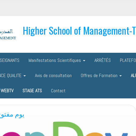
Higher School of Management-
SEIGNANTS
Manifestations Scientifiques
ARRÊTÉS
PLATEF
NCE QUALITE
Avis de consultation
Offres de Formation
AL
WEBTV
STAGE ATS
Contact
يوم مفتوح