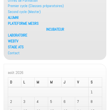
Offres de Formation
Premier cycle (Classes préparatoires)
Second cycle (Master)
ALUMNI
PLATEFORME MESRS
INCUBATEUR
LABORATOIRE
WEBTV
STAGE ATS
Contact
août 2026
D
L
M
M
J
V
S
1
2
3
4
5
6
7
8