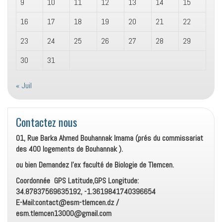
9
10
11
12
13
14
15
16
17
18
19
20
21
22
23
24
25
26
27
28
29
30
31
« Juil
Contactez nous
01, Rue Barka Ahmed Bouhannak Imama (prés du commissariat
des 400 logements de Bouhannak ).
ou bien Demandez l’ex faculté de Biologie de Tlemcen.
Coordonnée GPS Latitude,GPS Longitude:
34.87837569635192, -1.3619841740396654
E-Mail:contact@esm-tlemcen.dz /
esm.tlemcen13000@gmail.com