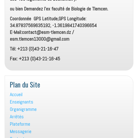
ou bien Demandez l’ex faculté de Biologie de Tlemcen.
Coordonnée GPS Latitude,GPS Longitude:
34.87837569635192, -1.3619841740396654
E-Mail:contact@esm-tlemcen.dz /
esm.tlemcen13000@gmail.com
Tél: +213 (0)43-21-16-47
Fax: +213 (0)43-21-16-45
Plan du Site
Accueil
Enseignants
Organigramme
Arrêtés
Plateforme
Messagerie